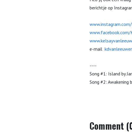
berichtje op Instagra
www.instagram.com/
www.facebook.com/K
www.kelsayvanleeuw
e-mail
kdvanleeuwe
----
Song #1:
Island by Ja
Song #2: Awakening 
Comment (