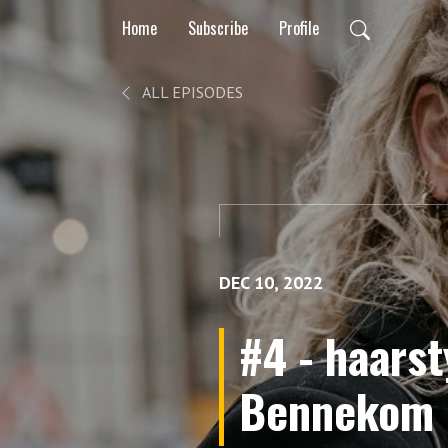
Home
Subscribe
Profile
ALL EPISODES
DEC 10, 2022
#4 - haarst
Bennekom