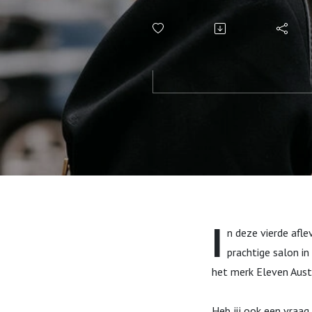
I
n deze vierde afle
prachtige salon in
het merk Eleven Austr
Heb jij ook een vraag