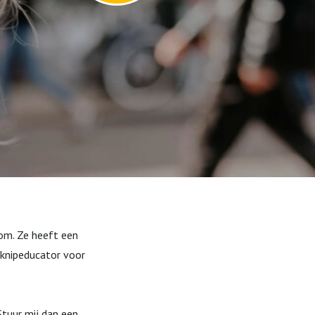
kom. Ze heeft een
n knipeducator voor
Stuur mij dan een