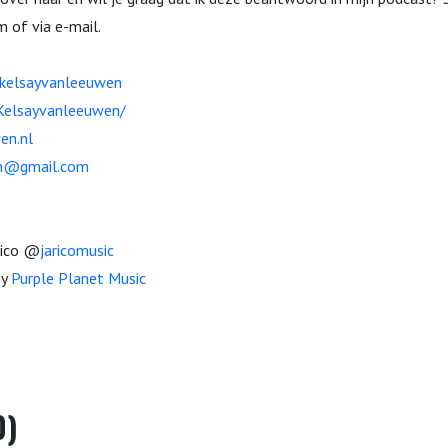
m of via e-mail.
kelsayvanleeuwen
elsayvanleeuwen/
en.nl
n@gmail.com
rico @
jaricomusic
by
Purple Planet Music
0)