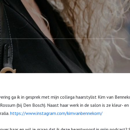
vering ga ik in gesprek met mijn collega haarstylist Kim van Benne
 Rossum (bij Den Bosch). Naast haar werk in de salon is ze kleur- e
alia.
https://www.instagram.com/kimvanbennekom/
 over haar en wil je graag dat ik deze beantwoord in mijn podcast? 